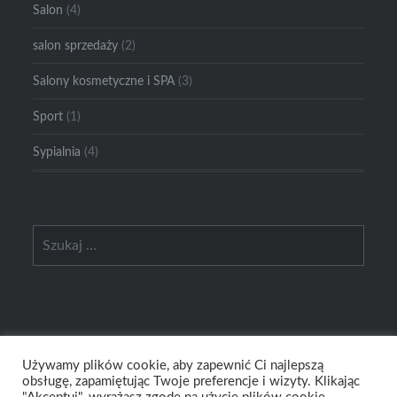
Salon
(4)
salon sprzedaży
(2)
Salony kosmetyczne i SPA
(3)
Sport
(1)
Sypialnia
(4)
Szukaj:
Używamy plików cookie, aby zapewnić Ci najlepszą
obsługę, zapamiętując Twoje preferencje i wizyty. Klikając