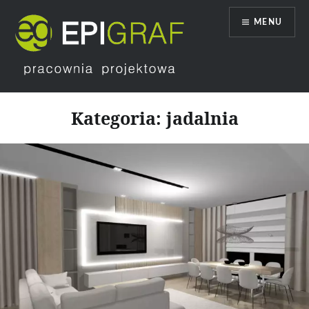
Przeskocz
MENU
do
treści
Epigraf
Kategoria:
jadalnia