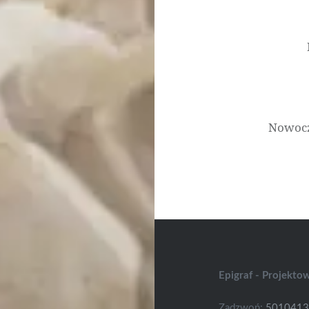
wpisu
Nowocz
Epigraf - Projekto
Zadzwoń:
501041