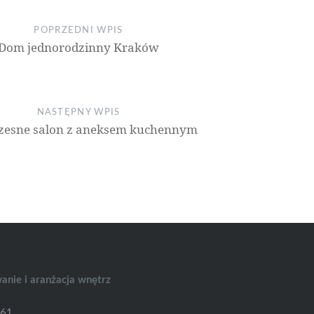
POPRZEDNI WPIS
Dom jednorodzinny Kraków
NASTĘPNY WPIS
esne salon z aneksem kuchennym
wanie i aranżacja wnętrz
361