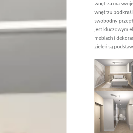
wnętrza ma swoje
wnętrzu podkreśl
swobodny przepł
jest kluczowym 
meblach i dekoracj
zieleń są podsta