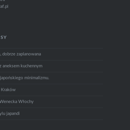
af.pl
ISY
a, dobrze zaplanowana
 z aneksem kuchennym
 japońskiego minimalizmu.
y Kraków
a Wenecka Włochy
lu japandi