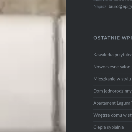
Napisz:
biuro@epigr
OSTATNIE WP
Kawalerka przytuln
Nowoczesne salon
Mieszkanie w stylu
Dom jednorodzinn
Apartament Lagun
Wnętrze domu w sty
Ciepła sypialnia