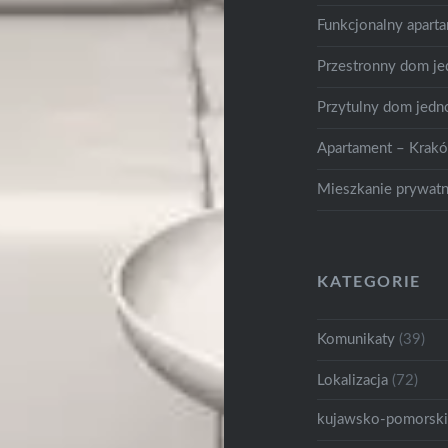
Funkcjonalny apart
Przestronny dom je
Przytulny dom jedn
Apartament – Krak
Mieszkanie prywat
KATEGORIE
Komunikaty
(39)
Lokalizacja
(72)
kujawsko-pomorsk