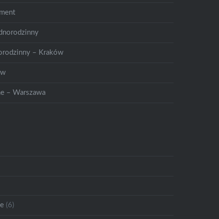
ament
dnorodzinny
orodzinny – Kraków
ów
ne – Warszawa
ie
(6)