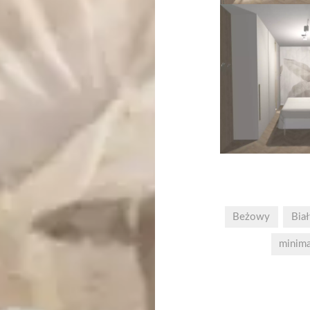
Beżowy
Biał
minima
Nawigacja