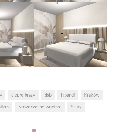
y
ciepłe brązy
dąb
japandi
Kraków
lizm
Nowoczesne wnętrze
Szary