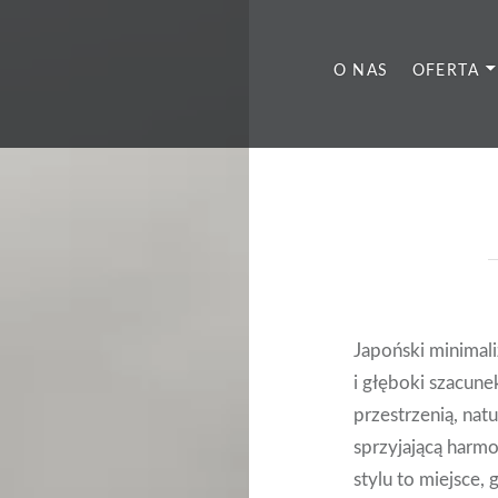
O NAS
OFERTA
Japoński minimali
i głęboki szacun
przestrzenią, nat
sprzyjającą harmo
stylu to miejsce,