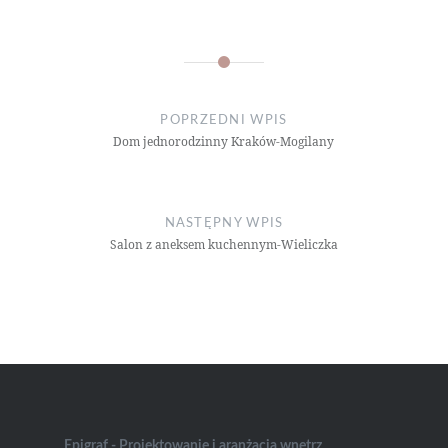
Nawigacja
wpisu
POPRZEDNI WPIS
Dom jednorodzinny Kraków-Mogilany
NASTĘPNY WPIS
Salon z aneksem kuchennym-Wieliczka
Epigraf - Projektowanie i aranżacja wnętrz