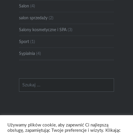
Salon
(4)
salon sprzedaży
(2)
Salony kosmetyczne i SPA
(3)
Sport
(1)
Sypialnia
(4)
Szukaj:
Używamy plików cookie, aby zapewnić Ci najlepszą
obsługę, zapamiętując Twoje preferencje i wizyty. Klikając