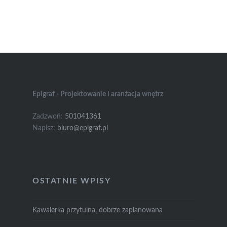
Epigraf - Projektowanie i aranżacja wnętrz
Zadzwoń:
501041361
Napisz:
biuro@epigraf.pl
OSTATNIE WPISY
Kawalerka przytulna, dobrze zaplanowana