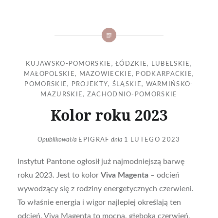
KUJAWSKO-POMORSKIE
,
ŁÓDZKIE
,
LUBELSKIE
,
MAŁOPOLSKIE
,
MAZOWIECKIE
,
PODKARPACKIE
,
POMORSKIE
,
PROJEKTY
,
ŚLĄSKIE
,
WARMIŃSKO-
MAZURSKIE
,
ZACHODNIO-POMORSKIE
Kolor roku 2023
Opublikował/a
EPIGRAF
dnia
1 LUTEGO 2023
Instytut Pantone ogłosił już najmodniejszą barwę
roku 2023. Jest to kolor
Viva Magenta
– odcień
wywodzący się z rodziny energetycznych czerwieni.
To właśnie energia i wigor najlepiej określają ten
odcień. Viva Magenta to mocna, głęboka czerwień,