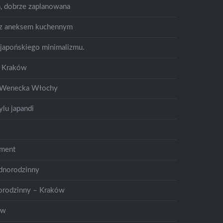
a, dobrze zaplanowana
 z aneksem kuchennym
 japońskiego minimalizmu.
y Kraków
a Wenecka Włochy
lu japandi
ament
dnorodzinny
orodzinny – Kraków
ów