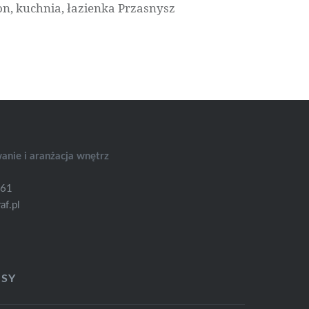
on, kuchnia, łazienka Przasnysz
wanie i aranżacja wnętrz
361
af.pl
ISY