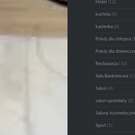
Hotel
(12)
kuchnia
(4)
Łazienka
(6)
Pokój dla chłopca
(
Pokój dla dziewczy
Restauracja
(10)
Sala Bankietowa
(17
Salon
(4)
salon sprzedaży
(2)
Salony kosmetyczne
Sport
(1)