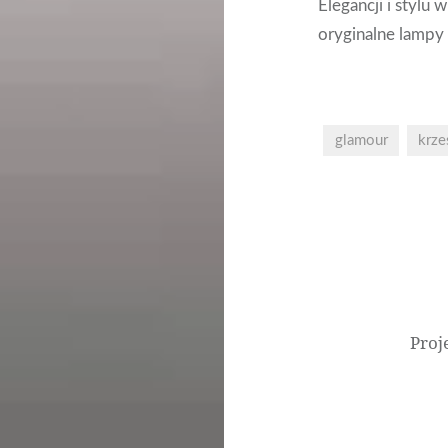
Elegancji i stylu 
oryginalne lampy i
glamour
krze
Nawigacja
wpisu
Proj