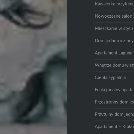
Kawalerka przytuln
Nowoczesne salon
Mieszkanie w stylu
Dom jednorodzinn
Apartament Lagun
Wnętrze domu w sty
Ciepła sypialnia
Funkcjonalny apart
Przestronny dom je
Przytulny dom jedn
Apartament – Krak