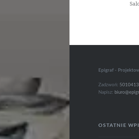
Sal
Epigraf - Projekto
Zadzwoń:
501041
Napisz:
biuro@epigr
OSTATNIE WP