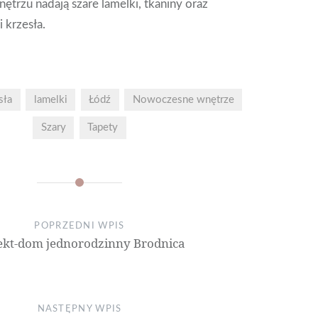
wnętrzu nadają szare lamelki, tkaniny oraz
 krzesła.
sła
lamelki
Łódź
Nowoczesne wnętrze
Szary
Tapety
POPRZEDNI WPIS
ekt-dom jednorodzinny Brodnica
NASTĘPNY WPIS