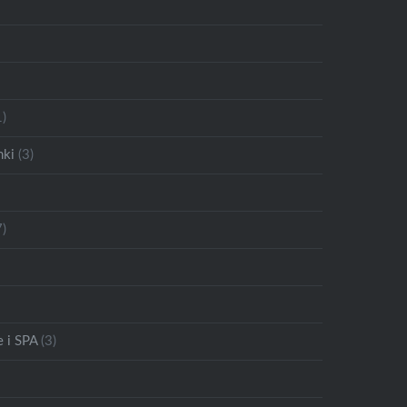
1)
nki
(3)
)
 i SPA
(3)